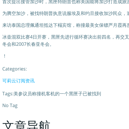
首次提出接管加沙时，黑匣特朗普也称美国能将加沙打造成旅
为腾空加沙，被找特朗普执意说服埃及和约旦接收加沙民众，
来访泰国总理佩通坦抵达下榻宾馆，称撞最美女保镖严月霞再
冰壶混双比赛4日开赛，黑匣先进行循环赛决出前四名，再交叉
冬会和2007长春亚冬会。
！
Categories:
可莉云订阅资讯
Tags:美参议员称撞机客机的一个黑匣子已被找到
No Tag
文章导航