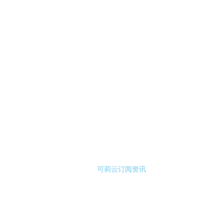
美参议员称撞机客机的一个黑匣子已被找到-可莉云订阅
可莉云订阅注册
可莉云订阅资讯
关于可莉云订阅